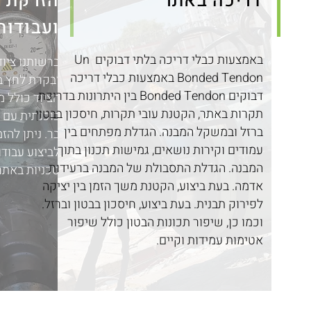
דריכה באתר
הזרקת ג
ועבודות
באמצעות כבלי דריכה בלתי דבוקים Un
ברשותנו ציו
Bonded Tendon באמצעות כבלי דריכה
ובקרת לחץ ב
דבוקים Bonded Tendon בין היתרונות בדריכת
הציוד כולל 
תקרות באתר, הקטנת עובי תקרות, חיסכון בבטון
ברזל ובמשקל המבנה. הגדלת מפתחים בין
בר. ניתן להז
עמודים וקירות נושאים, גמישות תכנון בתוך
לביצוע עבוד
המבנה. הגדלת התסבולת של המבנה ברעידות
טכניות באתר
אדמה. בעת ביצוע, הקטנת משך הזמן בין יציקה
לפירוק תבנית. בעת ביצוע, חיסכון בבטון וברזל.
וכמו כן, שיפור תכונות הבטון כולל שיפור
אטימות עמידות וקיים.