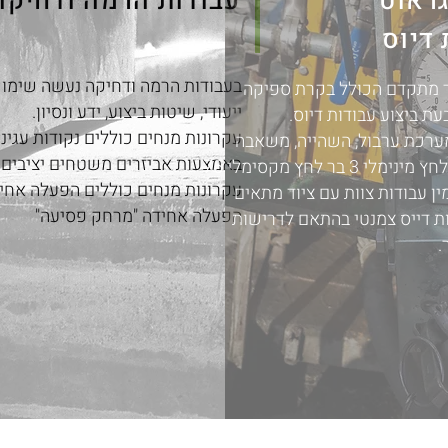
ראוט
עבודות הרמה ודחיקה
 דיוס
בעבודות הרמה ודחיקה נעשה שימוש
ד מתקדם הכולל בקרת ספיקה
ייעודי, שיטות ביצוע, ידע ונסיון.
עת ביצוע עבודות דיוס.
עקרונות מנחים כוללים נקודות עגינה
מערכת ערבול, השהייה, משאבה
באמצעות אביזרים משטחים יציבים ל
בוכנתית עם לחץ מינימלי 3 בר לחץ מקסימלי 75
עקרונות מנחים כוללים הפעלה אחיד
מין עבודות צוות עם ציוד מתאים
הפעלה אחידה "מרחק פסיעה"
ות דייס צמנטי בהתאם לדרישות
.